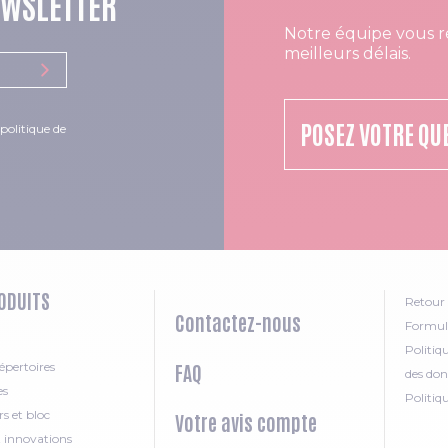
EWSLETTER
Notre équipe vous r
meilleurs délais.
POSEZ VOTRE QU
politique de
ODUITS
Retour 
Contactez-nous
Formula
Politiq
épertoires
FAQ
des don
es
Politiq
rs et bloc
Votre avis compte
t innovations