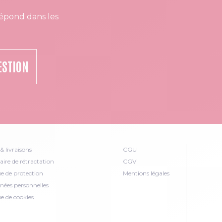
épond dans les
ESTION
& livraisons
CGU
ire de rétractation
CGV
ue de protection
Mentions légales
nées personnelles
ue de cookies