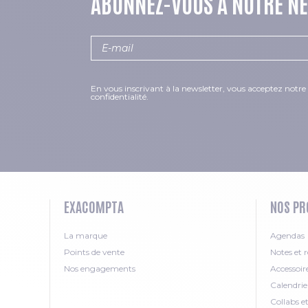
ABONNEZ-VOUS À NOTRE N
En vous inscrivant à la newsletter, vous acceptez notre 
confidentialité.
EXACOMPTA
NOS PR
La marque
Agendas
Points de vente
Notes et r
Nos engagements
Accessoir
Calendrie
Collabs e