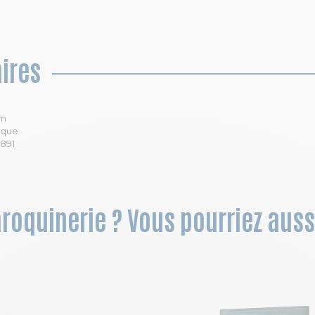
ires
im
ique
891
aroquinerie ? Vous pourriez auss