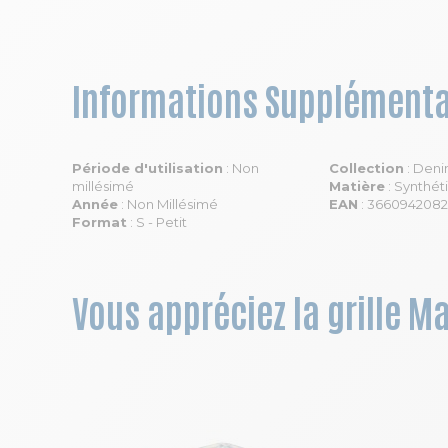
Informations Supplémenta
Période d'utilisation
: Non
Collection
: Den
millésimé
Matière
: Synthét
Année
: Non Millésimé
EAN
: 3660942082
Format
: S - Petit
Vous appréciez la grille M