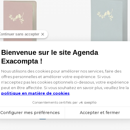
Porte-cartes Elise
Etui carte grise Elis
3,60 €
4,95 €