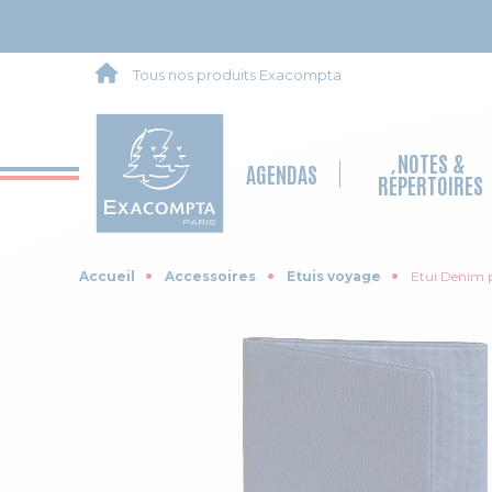
Tous nos produits Exacompta
NOTES &
AGENDAS
RÉPERTOIRES
Accueil
Accessoires
Etuis voyage
Etui Denim po
Skip to the end of the images gallery