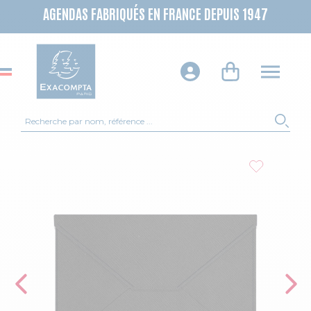
AGENDAS FABRIQUÉS EN FRANCE DEPUIS 1947
Recherche
REC
Skip to the end of the images gallery