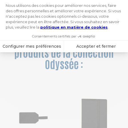
2,70 €
3,60 €
1
 / 16
Vous aimerez aussi ces
produits de la collection
Odyssée :