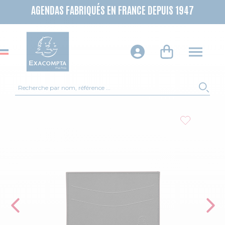
AGENDAS FABRIQUÉS EN FRANCE DEPUIS 1947
Recherche
REC
Skip to the end of the images gallery