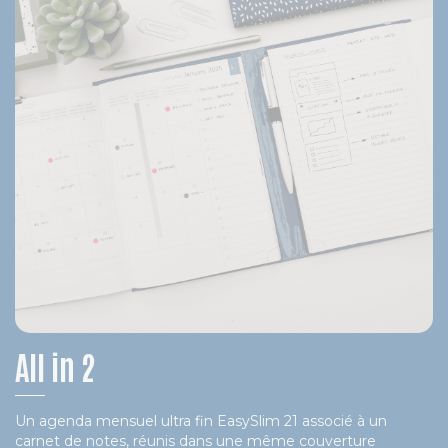
All in 2
Un agenda mensuel ultra fin EasySlim 21 associé à un
carnet de notes, réunis dans une même couverture