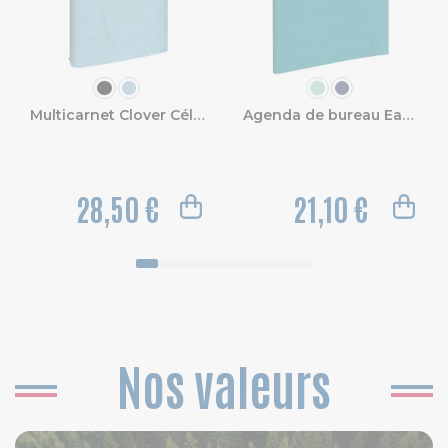
COULEUR
COULEUR
Multicarnet Clover Céleste 15 x 21 cm
Agenda de bureau EasyTime 21S Lily 15 x 21 cm Semainier Janvier à Décembre 2027
28,50 €
21,10 €
Nos valeurs