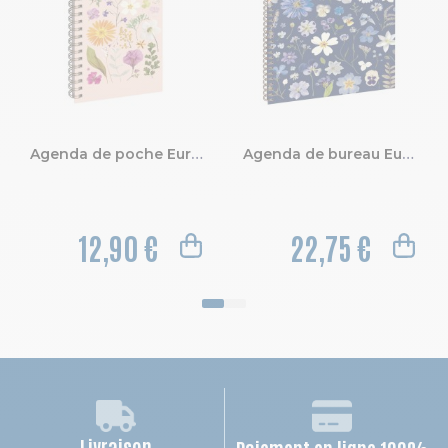
Agenda de poche Eurotime 16S spiralé Chemin des Marettes intérieur recyclé 9 x 16 cm Semainier Janvier à Décembre 2027
Agenda de bureau Eurotime 22S spiralé Chemin des Marettes intérieur recyclé 18,5 x 22,5 cm Semainier Janvier à Décembre 2027
12,90 €
22,75 €
Livraison