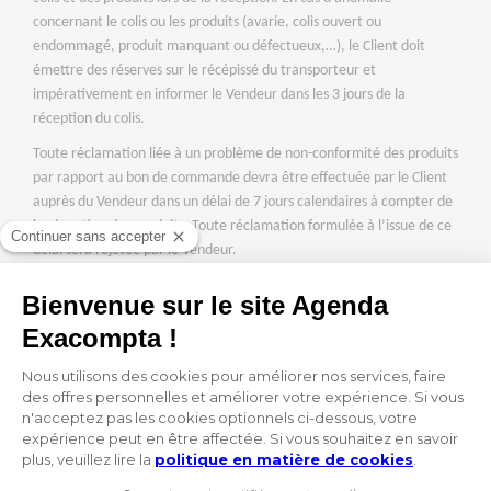
concernant le colis ou les produits (avarie, colis ouvert ou
endommagé, produit manquant ou défectueux,…), le Client doit
émettre des réserves sur le récépissé du transporteur et
impérativement en informer le Vendeur dans les 3 jours de la
réception du colis.
Toute réclamation liée à un problème de non-conformité des produits
par rapport au bon de commande devra être effectuée par le Client
auprès du Vendeur dans un délai de 7 jours calendaires à compter de
la réception des produits. Toute réclamation formulée à l’issue de ce
délai sera rejetée par le Vendeur.
En cas d’anomalie ou de non-conformité, le Client retournera le
produit à l’adresse indiquée par le Vendeur aux frais du Vendeur et
demandera soit le remboursement de l’intégralité des sommes
versées pour ce produit soit le remplacement du produit défectueux
ou non-conforme par un produit équivalent.
Forme de la réclamation
– Toute réclamation quelle qu’elle soit doit
être formulée par le Client prioritairement sur le site du Vendeur à
l’adresse suivante : www.agendas-exacompta.com en précisant bien
les références de la commande.