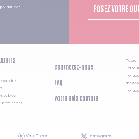
POSEZ VOTRE QU
politique de
ODUITS
Retour 
Contactez-nous
Formula
Politiq
épertoires
FAQ
des don
es
Politiq
rs et bloc
Votre avis compte
t innovations
You Tube
Instagram