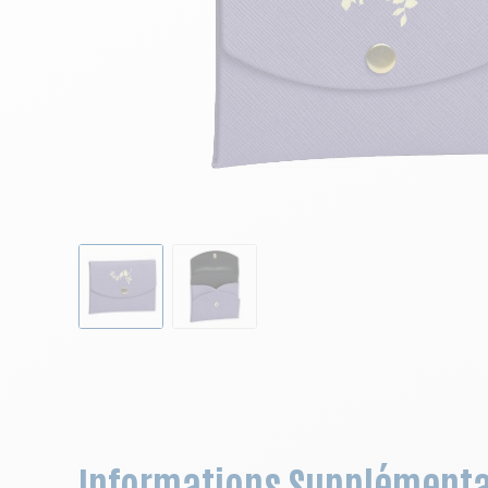
Skip to the beginning of the images gallery
Informations Supplémenta