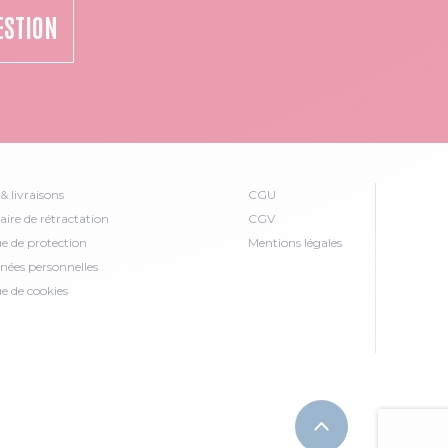
ESTION
& livraisons
CGU
ire de rétractation
CGV
ue de protection
Mentions légales
nées personnelles
ue de cookies