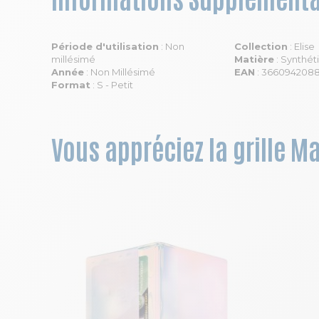
Période d'utilisation
: Non
Collection
: Elise
millésimé
Matière
: Synthét
Année
: Non Millésimé
EAN
: 366094208
Format
: S - Petit
Vous appréciez la grille M