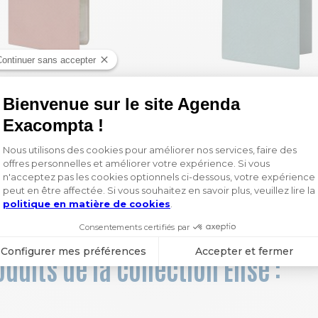
Porte-cartes Elise
Etui carte grise Elis
3,60 €
4,95 €
uits de la collection Elise :