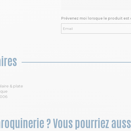
Prévenez moi lorsque le produit est
ires
laire & plate
ique
9006
aroquinerie ? Vous pourriez auss