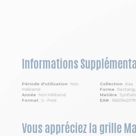
Informations Supplémenta
Période d'utilisation
: Non
Collection
: Kaa
millésimé
Forme
: Rectangu
Année
: Non Millésimé
Matière
: Synthét
Format
: S - Petit
EAN
: 366094207
Vous appréciez la grille M