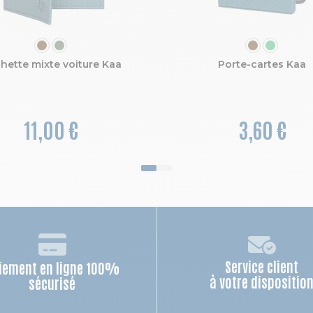
COULEUR
COULEUR
hette mixte voiture Kaa
Porte-cartes Kaa
11,00 €
3,60 €
Service client
iement en ligne 100%
à votre dispositio
sécurisé