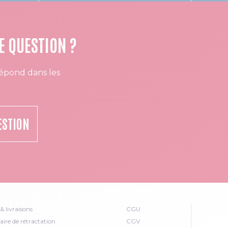
E QUESTION ?
épond dans les
ESTION
& livraisons
CGU
ire de rétractation
CGV