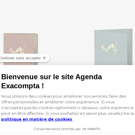
Porte-cartes Elise
Etui carte grise Elis