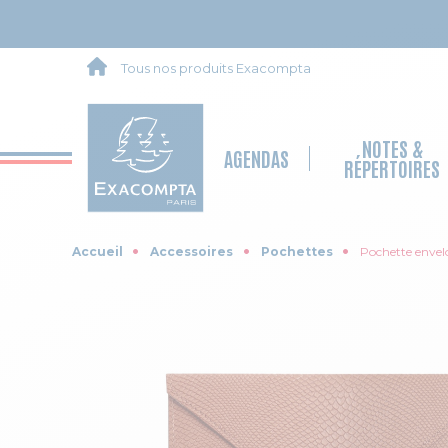
Tous nos produits Exacompta
NOTES &
AGENDAS
RÉPERTOIRES
Accueil
Accessoires
Pochettes
Pochette enve
Skip to the end of the images gallery