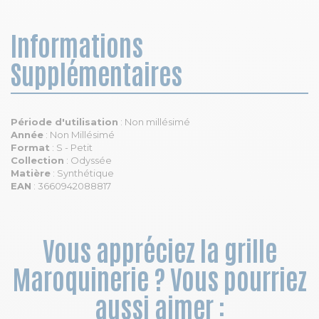
Informations
Supplémentaires
Période d'utilisation
: Non millésimé
Année
: Non Millésimé
Format
: S - Petit
Collection
: Odyssée
Matière
: Synthétique
EAN
: 3660942088817
Vous appréciez la grille
Maroquinerie ? Vous pourriez
aussi aimer :