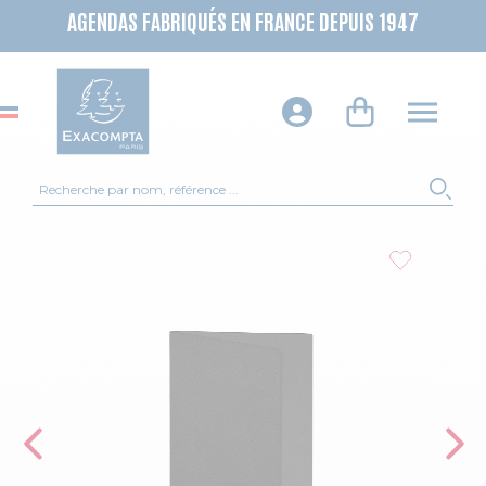
AGENDAS FABRIQUÉS EN FRANCE DEPUIS 1947
Recherche
REC
Skip to the end of the images gallery