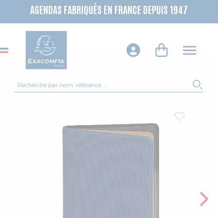
AGENDAS FABRIQUÉS EN FRANCE DEPUIS 1947
Recherche
REC
Skip to the end of the images gallery