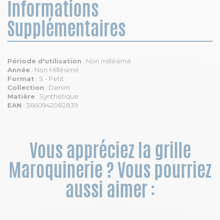
Informations
Supplémentaires
Période d'utilisation
: Non millésimé
Année
: Non Millésimé
Format
: S - Petit
Collection
: Denim
Matière
: Synthétique
EAN
: 3660942082839
Vous appréciez la grille
Maroquinerie ? Vous pourriez
aussi aimer :