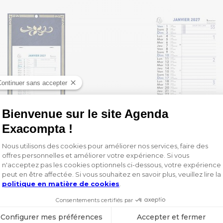
Calendrier mensuel Skytos avec feuillets détachables 15,5 x 28,5 cm sur support plaque imprimée 19 x 41 cm 2027
6,30 €
1,55 €