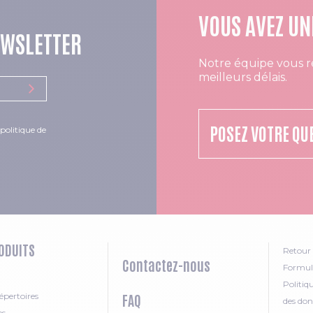
VOUS AVEZ UN
EWSLETTER
Notre équipe vous r
meilleurs délais.
POSEZ VOTRE QU
politique de
ODUITS
Retour 
Contactez-nous
Formula
Politiq
épertoires
FAQ
des don
es