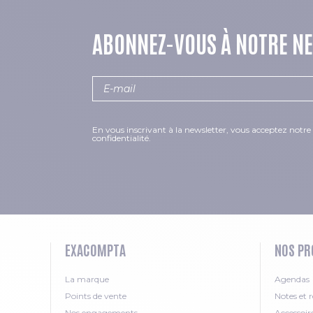
ABONNEZ-VOUS À NOTRE N
En vous inscrivant à la newsletter, vous acceptez notre 
confidentialité.
EXACOMPTA
NOS PR
La marque
Agendas
Points de vente
Notes et r
Nos engagements
Accessoir