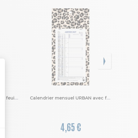
Calendrier Bloc mensuel avec feuillets détachables sans support 13 x 23 cm 2027
Calendrier mensuel URBAN avec feuillets détachables 13 x 23 cm sur support plaque imprimée 16 x 33 cm 2027 ROAR
4,65 €