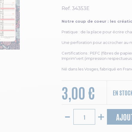
Ref.
34353E
Notre coup de coeur : les créatio
Pratique : de la place pour écrire ch
Une perforation pour accrocher au m
Certifications : PEFC (fibres de papi
Imprim'vert (impression respectueus
Né dans les Vosges, fabriqué en Fran
3,00 €
EN STOC
AJOU