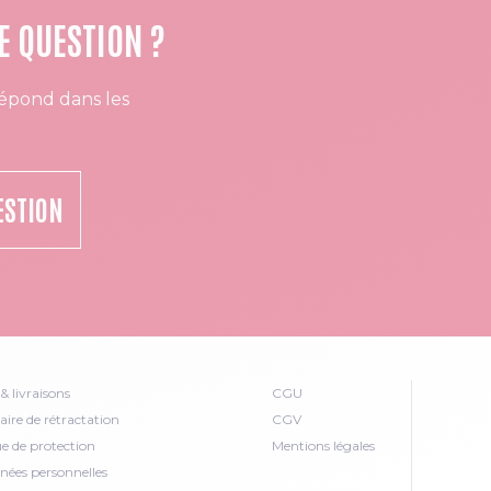
E QUESTION ?
épond dans les
ESTION
& livraisons
CGU
ire de rétractation
CGV
ue de protection
Mentions légales
nées personnelles