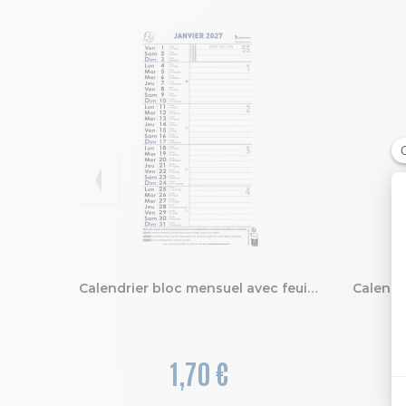
Calendrier bloc mensuel avec feuillets détachables sans support 15,5 x 28,5 cm 2027
1,70 €