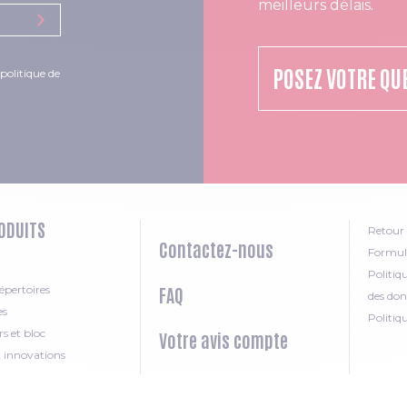
meilleurs délais.
POSEZ VOTRE QU
politique de
ODUITS
Retour 
Contactez-nous
Formula
Politiq
épertoires
FAQ
des don
es
Politiq
rs et bloc
Votre avis compte
t innovations