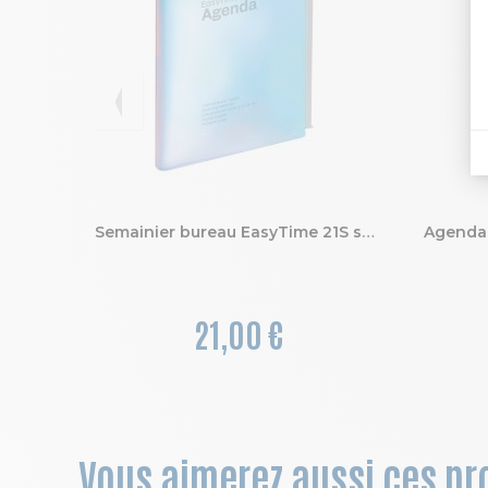
Semainier bureau EasyTime 21S spiralé Iris 15 x 21 cm de janvier à décembre
21,00 €
Vous aimerez aussi ces pro