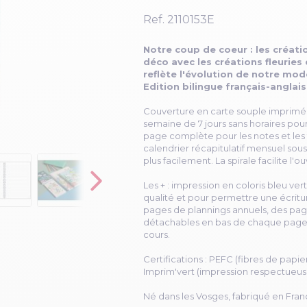
Ref.
2110153E
Notre coup de coeur : les créati
déco avec les créations fleuries
reflète l'évolution de notre mod
Edition bilingue français-anglais
Couverture en carte souple imprimée, 
semaine de 7 jours sans horaires pour
page complète pour les notes et les 
calendrier récapitulatif mensuel sou
plus facilement. La spirale facilite l'
Les + : impression en coloris bleu ver
qualité et pour permettre une écritu
pages de plannings annuels, des pag
détachables en bas de chaque page
cours.
Certifications : PEFC (fibres de papi
Imprim'vert (impression respectueus
Né dans les Vosges, fabriqué en Fran