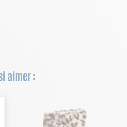
i aimer :
NOUV