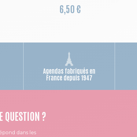
6,50 €
Agendas fabriqués en
n
France depuis 1947
E QUESTION ?
épond dans les