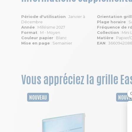
Période d'utilisation
: Janvier à
Orientation gril
Décembre
Plage horaire
: S
Année
: Millésime 2027
Fréquence de r
Format
: M - Moyen
Collection
: Mini
Couleur papier
: Blanc
Matière
: Papier/
Mise en page
: Semainier
EAN
: 366094208
Vous appréciez la grille E
NOUVEAU
NOUVE