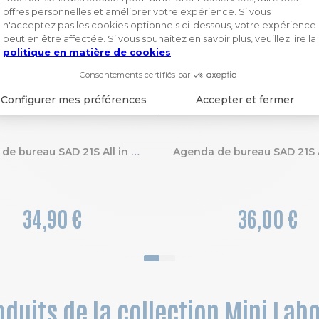
Agenda de bureau SAD 21S All in one EasyTime Fauve 15 x 21 cm Semainier Septembre 2026 à Décembre 2027 - 16 mois
34,90 €
36,00 €
duits de la collection Mini Labo