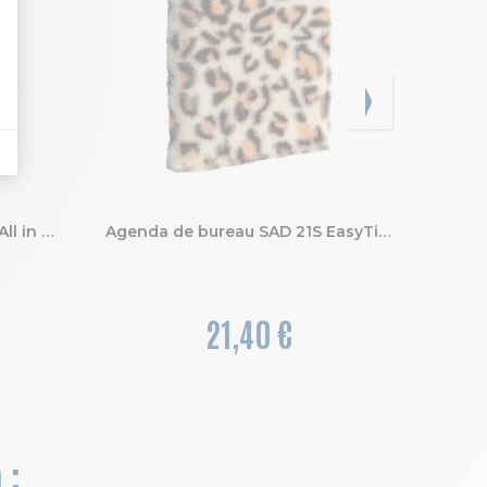
Agenda de bureau SAD 21S All in one EasyTime Paloma 15 x 21 cm Semainier Septembre 2026 à Décembre 2027 - 16 mois
Agenda de bureau SAD 21S EasyTime Léo 15 x 21 cm Semainier Septembre 2026 à Décembre 2027 - 16 mois.
21,40 €
 :