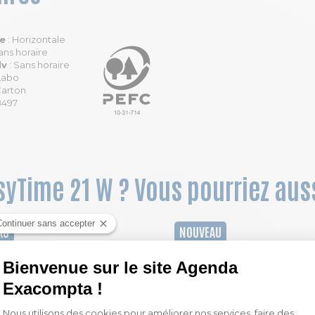
le
: Horizontale
ans horaire
dv
: Sans horaire
 Labo
Carton
8497
asyTime 21 W ? Vous pourriez auss
AU
NOUVEAU