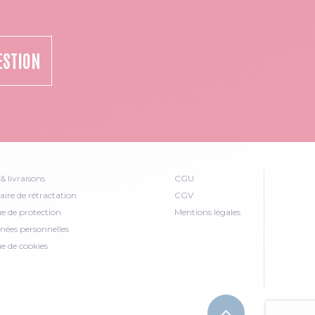
ESTION
& livraisons
CGU
ire de rétractation
CGV
ue de protection
Mentions légales
nées personnelles
ue de cookies