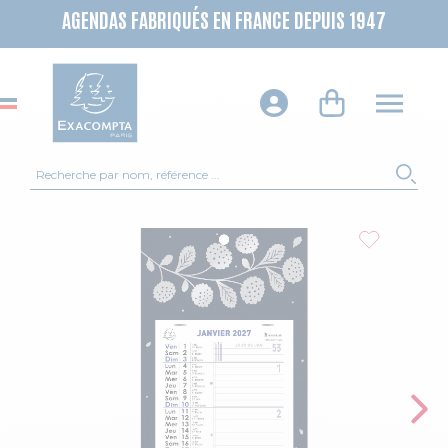
AGENDAS FABRIQUÉS EN FRANCE DEPUIS 1947
Recherche
REC
Skip to the end of the images gallery