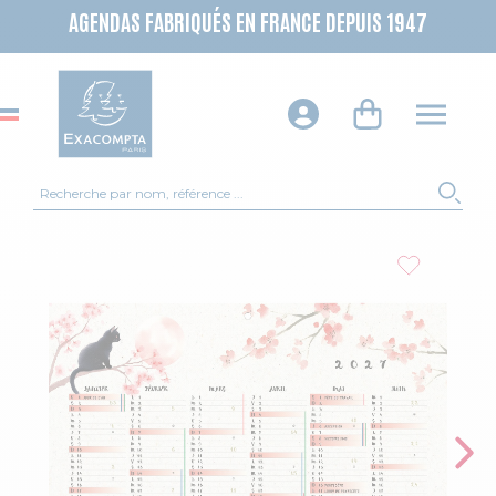
AGENDAS FABRIQUÉS EN FRANCE DEPUIS 1947
Recherche
REC
Skip to the end of the images gallery