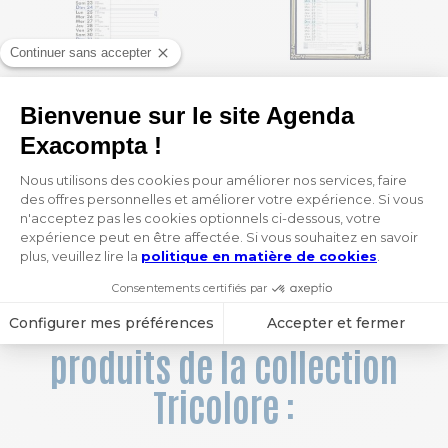
Calendrier bloc mensuel avec feuillets détachables sans support 15,5 x 28,5 cm 2027
Calendrier mensuel Skytos avec feuillets détachables 15,5 x 28,5 cm sur support plaque imprimée 19 x 41 cm 2027
1,70 €
6,30 €
1
 / 13
Vous aimerez aussi ces
produits de la collection
Tricolore :