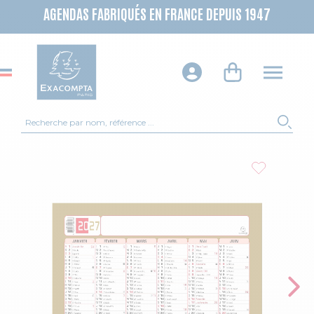
AGENDAS FABRIQUÉS EN FRANCE DEPUIS 1947
Recherche
REC
Skip to the end of the images gallery