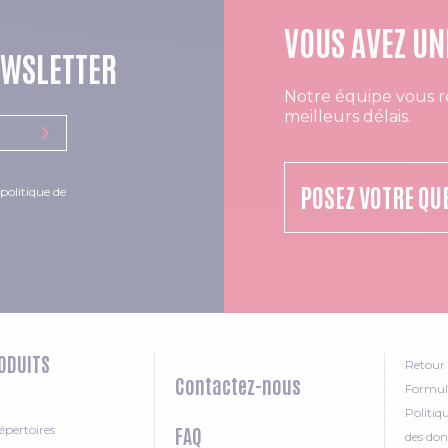
VOUS AVEZ UN
EWSLETTER
Notre équipe vous r
meilleurs délais.
POSEZ VOTRE QU
politique de
ODUITS
Retour 
Contactez-nous
Formula
Politiq
épertoires
FAQ
des don