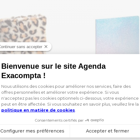
ook Léo ligné 15 x 21 cm
21,10 €
6,20 €