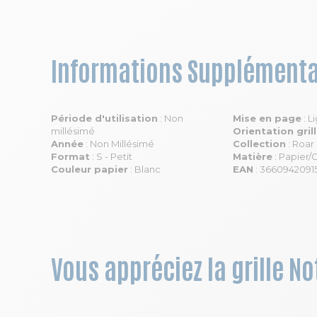
Informations Supplémenta
Période d'utilisation
: Non
Mise en page
: L
millésimé
Orientation gril
Année
: Non Millésimé
Collection
: Roar
Format
: S - Petit
Matière
: Papier/
Couleur papier
: Blanc
EAN
: 3660942091
Vous appréciez la grille N