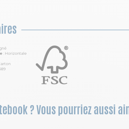
ires
igné
le
: Horizontale
Carton
589
otebook ? Vous pourriez aussi ai