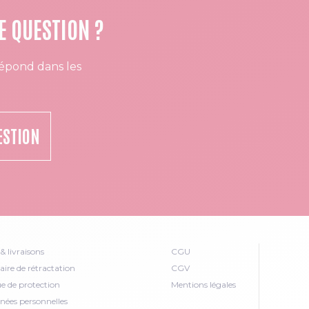
E QUESTION ?
épond dans les
ESTION
& livraisons
CGU
ire de rétractation
CGV
ue de protection
Mentions légales
nées personnelles