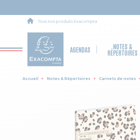
Tous nos produits Exacompta
NOTES &
AGENDAS
RÉPERTOIRES
Accueil
Notes & Répertoires
Carnets de notes
Skip to the end of the images gallery