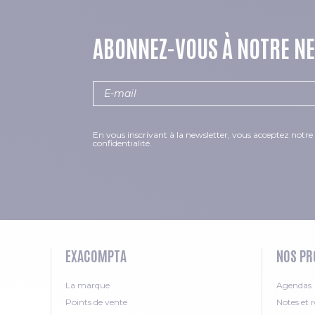
ABONNEZ-VOUS À NOTRE N
En vous inscrivant à la newsletter, vous acceptez notre 
confidentialité.
EXACOMPTA
NOS PR
La marque
Agendas
Points de vente
Notes et r