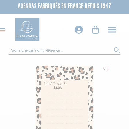
AGENDAS FABRIQUÉS EN FRANCE DEPUIS 1947
Recherche
REC
Skip to the end of the images gallery