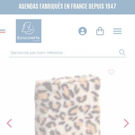
AGENDAS FABRIQUÉS EN FRANCE DEPUIS 1947
Recherche
REC
Skip to the end of the images gallery