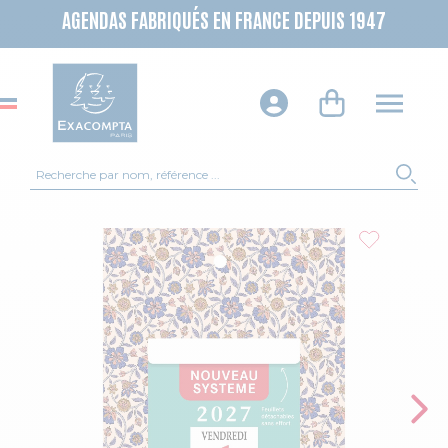
AGENDAS FABRIQUÉS EN FRANCE DEPUIS 1947
Recherche
REC
Skip to the end of the images gallery