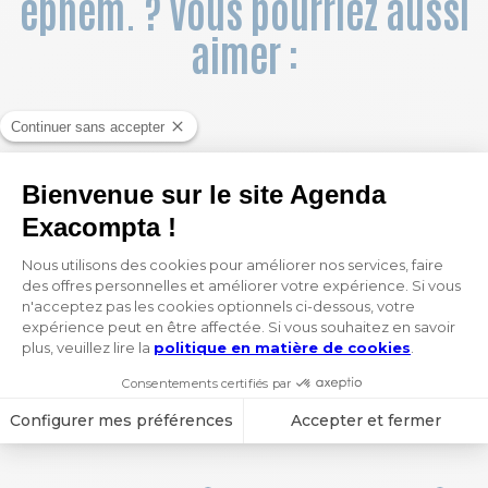
éphém. ? Vous pourriez aussi
aimer :
Bloc éphéméride neutre seul 9,2x13,3cm - 2027
Bloc éphéméride neutre sans support 6,5 x 9,7 cm - 2027