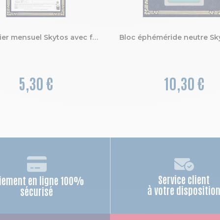
Calendrier mensuel Skytos avec feuillets détachables 13 x 23 cm support plaque imprimée 16 x 33 cm 2027
5,30 €
10,30 €
Service client
iement en ligne 100%
à votre dispositio
sécurisé