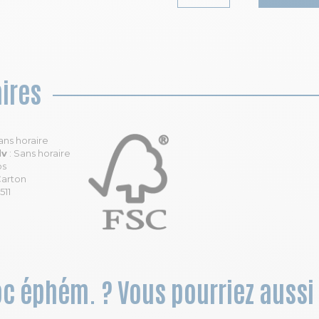
ires
ans horaire
dv
: Sans horaire
os
Carton
511
loc éphém. ? Vous pourriez aussi