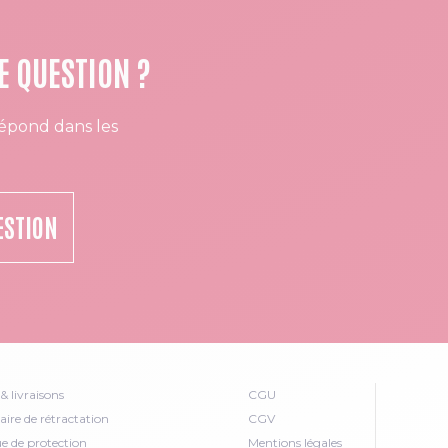
E QUESTION ?
épond dans les
ESTION
& livraisons
CGU
ire de rétractation
CGV
ue de protection
Mentions légales