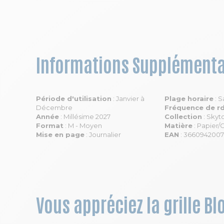
Informations Supplémenta
Période d'utilisation
: Janvier à
Plage horaire
: S
Décembre
Fréquence de r
Année
: Millésime 2027
Collection
: Skyt
Format
: M - Moyen
Matière
: Papier/
Mise en page
: Journalier
EAN
: 3660942007
Vous appréciez la grille B