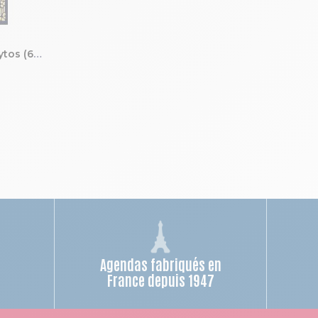
Bloc éphéméride neutre Skytos (6,5 x 9,7 cm) sur support plaque imprimée 14,5 x 21,5 cm 2027
Agendas fabriqués en
n
France depuis 1947