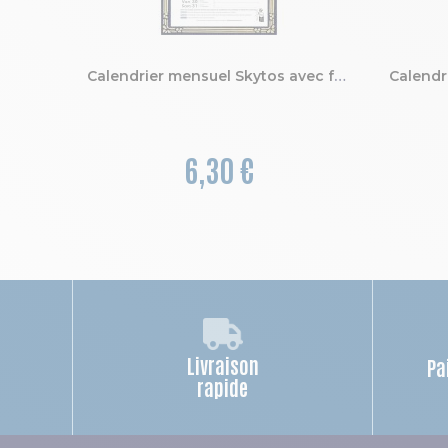
Calendrier mensuel Skytos avec feuillets détachables 15,5 x 28,5 cm sur support plaque imprimée 19 x 41 cm 2027
6,30 €
Livraison
Pa
rapide