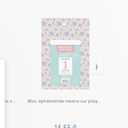
Bloc éphéméride comique sans support 6,5 x 9,7 cm 2027
Bloc éphéméride neutre sur plaque papier 14,5 x 21,5 cm 2027
14,55 €