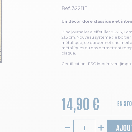
Ref.
32211E
Un décor doré classique et inte
Bloc journalier à effeuiller 9,2x13,3 
21,5 cm. Nouveau système : le boitie
métallique, ce qui permet une meille
métalliques du dos permettent rempla
plaque.
Certification : FSC Imprim'vert (imp
14,90 €
EN ST
AJOU