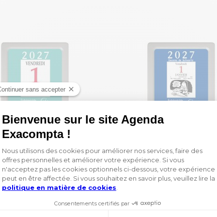
Bloc éphéméride neutre sans support 6,5 x 9,7 cm - 2027
6,60 €
6,60 €