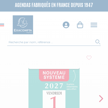
AGENDAS FABRIQUÉS EN FRANCE DEPUIS 1947
Recherche
REC
Skip to the end of the images gallery