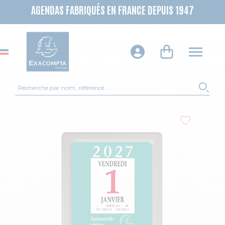
AGENDAS FABRIQUÉS EN FRANCE DEPUIS 1947
Recherche
REC
Skip to the end of the images gallery