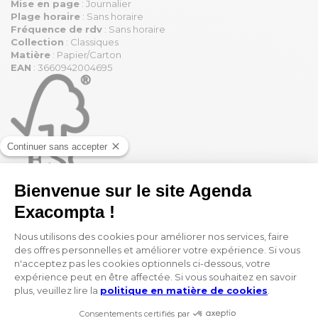
Mise en page
: Journalier
Plage horaire
: Sans horaire
Fréquence de rdv
: Sans horaire
Collection
: Classiques
Matière
: Papier/Carton
EAN
: 3660942004695
Vous appréciez la grille Bloc
éphém. ? Vous pourriez aussi
aimer :