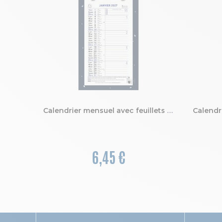
Calendrier mensuel avec feuillets détachables 13 x 23 cm sur carte illustrée Végétal 16 x 33 cm 2027
6,45 €