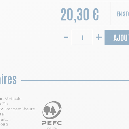
20,30 €
EN S
AJOU
ires
le
: Verticale
h-21h
dv
: Par demi-heure
tal
Carton
6080