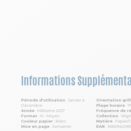
Informations Supplémenta
Période d'utilisation
: Janvier à
Orientation gril
Décembre
Plage horaire
: 7
Année
: Millésime 2027
Fréquence de r
Format
: M - Moyen
Collection
: Végé
Couleur papier
: Blanc
Matière
: Papier/
Mise en page
: Semainier
EAN
: 366094208