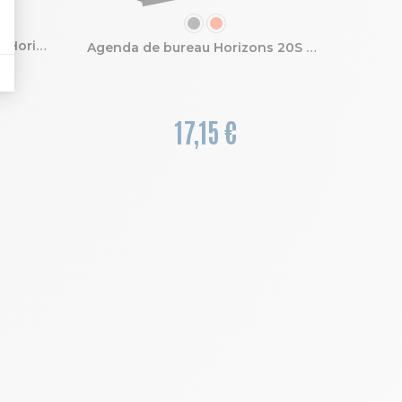
COULEUR
Agenda de bureau All in one Horizons 20S Visuel spiralé Kaa 15 x 21 cm Semainier Janvier à Décembre 2027
Agenda de bureau Horizons 20S Spiralé Swan 15 x 21 cm semainier Janvier à Décembre 2027
17,15 €