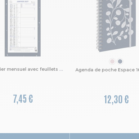
COULEUR
Calendrier mensuel avec feuillets détachables 15,5 x 28,5 cm sur carte illustrée Végétal 19 x 41 cm 2027
7,45 €
12,30 €