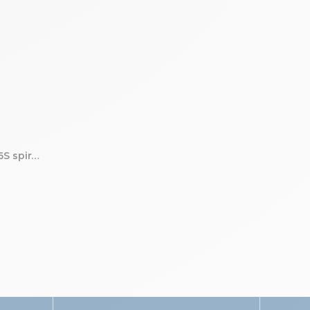
Agenda de poche Espace 16S spiralé Végétal 9 x 16 cm Semainier Janvier à Décembre 2027