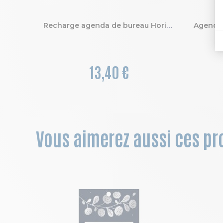
Recharge agenda de bureau Horizons 20S spiralé 15 x 21 cm Semainier Janvier à Décembre 2027
13,40 €
Vous aimerez aussi ces pro