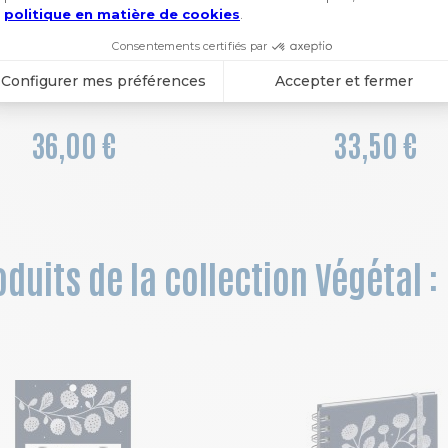
Agenda de bureau All in one Horizons 20S Visuel spiralé Sésame 15 x 21 cm Semainier Janvier à Décembre 2027
36,00 €
33,50 €
duits de la collection Végétal :