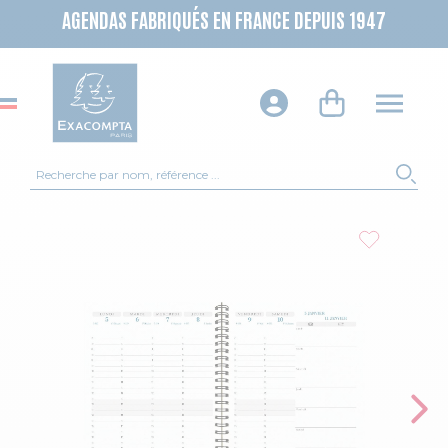
AGENDAS FABRIQUÉS EN FRANCE DEPUIS 1947
Recherche
REC
Skip to the end of the images gallery