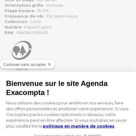
Orientation grille
: Verticale
Plage horaire
: 7h-21h
Fréquence de rdv
: Par demi-heure
Collection
: Carte
Matière
: Papier/Carton
EAN
: 3660942086455
Vous appréciez la grille
Visuel W ? Vous pourriez
aussi aimer :