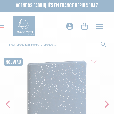
AGENDAS FABRIQUÉS EN FRANCE DEPUIS 1947
Recherche
REC
Skip to the end of the images gallery
NOUVEAU