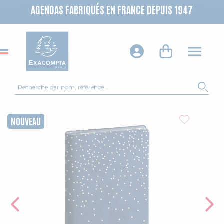
AGENDAS FABRIQUÉS EN FRANCE DEPUIS 1947
Recherche
REC
Skip to the end of the images gallery
NOUVEAU