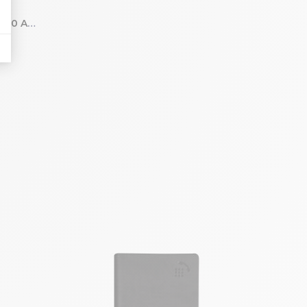
Agenda de bureau Horizons 20 Amélie 15 x 21 cm Semainier Janvier à Décembre 2027