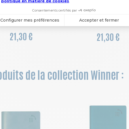
COULEUR
Agenda de bureau Horizons 20 Visuel Sésame 15 x 21 cm Semainier Janvier à Décembre 2027
21,30 €
21,30 €
duits de la collection Winner :