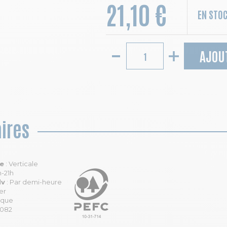
21,10 €
EN STO
AJOU
ires
le
: Verticale
h-21h
dv
: Par demi-heure
er
ique
4082