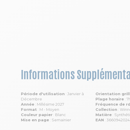
Informations Supplémenta
Période d'utilisation
: Janvier à
Orientation gril
Décembre
Plage horaire
: 7
Année
: Millésime 2027
Fréquence de r
Format
: M - Moyen
Collection
: Winn
Couleur papier
: Blanc
Matière
: Synthét
Mise en page
: Semainier
EAN
: 366094202