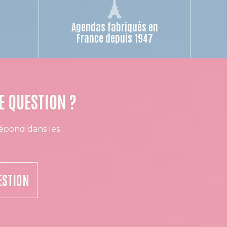
Agendas fabriqués en
n
France depuis 1947
E QUESTION ?
épond dans les
ESTION