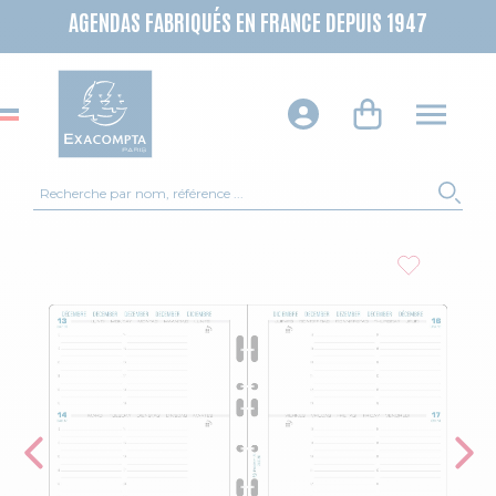
AGENDAS FABRIQUÉS EN FRANCE DEPUIS 1947
Recherche
REC
Skip to the end of the images gallery