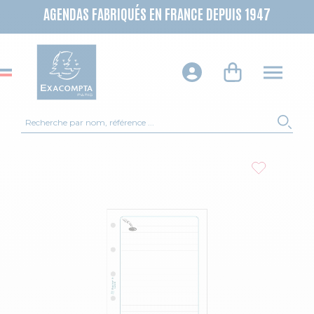
AGENDAS FABRIQUÉS EN FRANCE DEPUIS 1947
Recherche
REC
Skip to the end of the images gallery