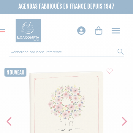
AGENDAS FABRIQUÉS EN FRANCE DEPUIS 1947
Recherche
REC
Skip to the end of the images gallery
NOUVEAU