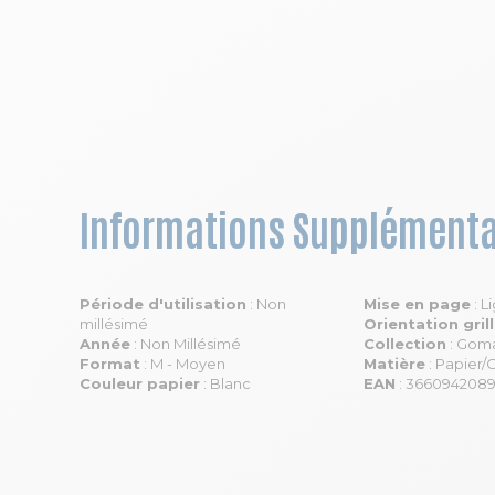
Informations Supplémenta
Période d'utilisation
: Non
Mise en page
: L
millésimé
Orientation gril
Année
: Non Millésimé
Collection
: Gom
Format
: M - Moyen
Matière
: Papier/
Couleur papier
: Blanc
EAN
: 366094208