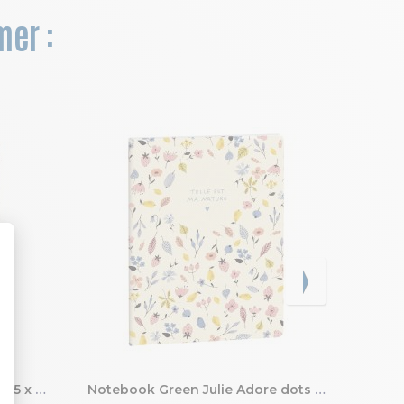
mer :
Notebook Ariel ligné et dots 15 x 21 cm
Notebook Green Julie Adore dots Ma Nature 15 x 21 cm