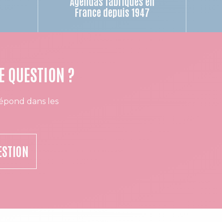
Agendas fabriqués en
n
France depuis 1947
E QUESTION ?
épond dans les
ESTION