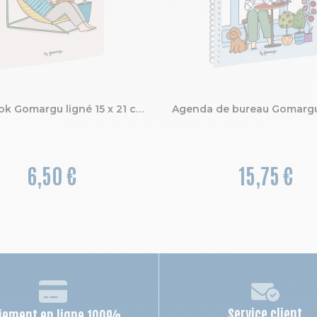
Notebook Gomargu ligné 15 x 21 cm
6,50 €
15,75 €
Service client
iement en ligne 100%