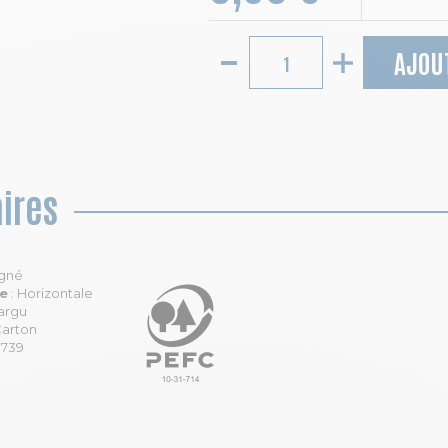
AJOU
ires
igné
le
: Horizontale
argu
Carton
9739