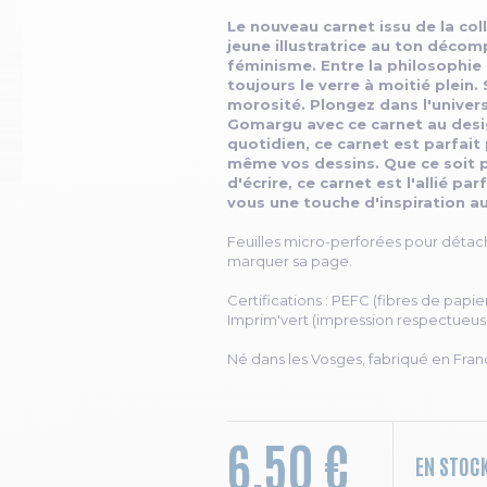
Le nouveau carnet issu de la coll
jeune illustratrice au ton décom
féminisme. Entre la philosophie e
toujours le verre à moitié plei
morosité. Plongez dans l'univers 
Gomargu avec ce carnet au desi
quotidien, ce carnet est parfait
même vos dessins. Que ce soit pou
d'écrire, ce carnet est l'allié pa
vous une touche d'inspiration au
Feuilles micro-perforées pour détac
marquer sa page.
Certifications : PEFC (fibres de papi
Imprim'vert (impression respectueus
Né dans les Vosges, fabriqué en Fran
6,50 €
EN STOC