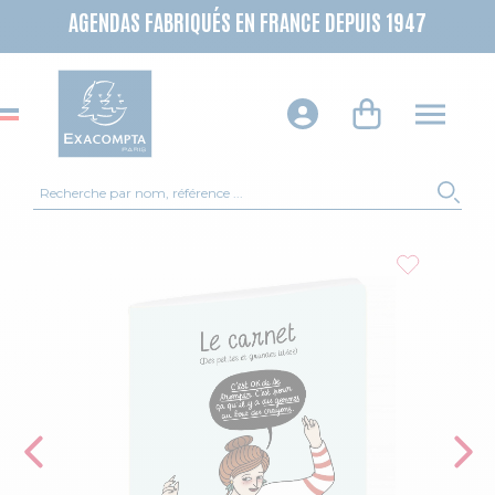
AGENDAS FABRIQUÉS EN FRANCE DEPUIS 1947
Recherche
REC
Skip to the end of the images gallery