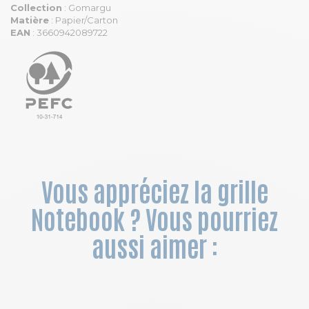
Collection
: Gomargu
Matière
: Papier/Carton
EAN
: 3660942089722
Vous appréciez la grille
Notebook ? Vous pourriez
aussi aimer :