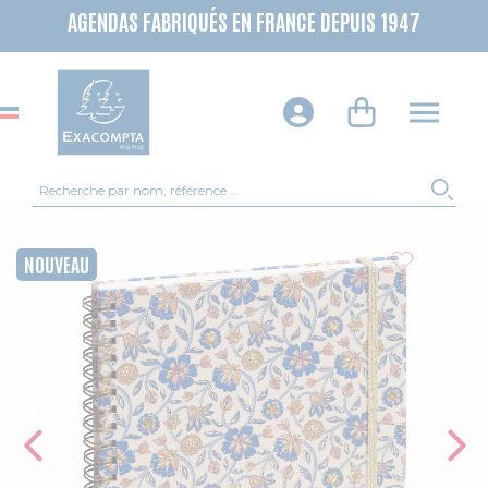
AGENDAS FABRIQUÉS EN FRANCE DEPUIS 1947
Recherche
REC
Skip to the end of the images gallery
NOUVEAU