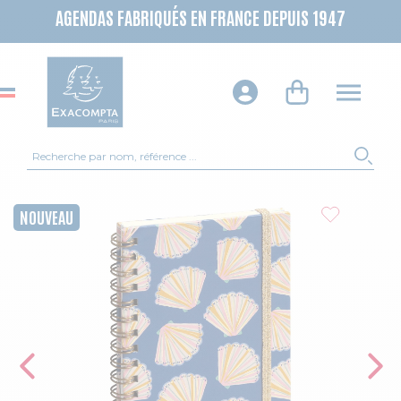
AGENDAS FABRIQUÉS EN FRANCE DEPUIS 1947
Recherche
REC
Skip to the end of the images gallery
NOUVEAU