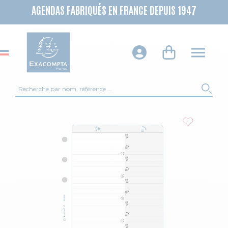
AGENDAS FABRIQUÉS EN FRANCE DEPUIS 1947
Recherche
REC
Skip to the end of the images gallery