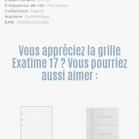
Fréquence de rdv
: Par heure
Collection
: Napoli
Matière
: Synthétique
EAN
: 3660942024365
Vous appréciez la grille
Exatime 17 ? Vous pourriez
aussi aimer :