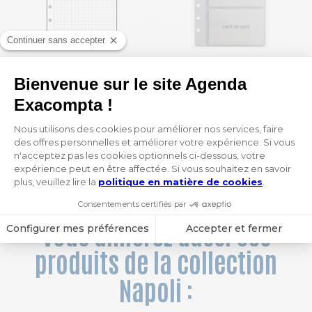
Recharge Exatime 17 - Quadrillé 5x5
Recharge Exatime 17 - Pochettes cartes de visite
5,45 €
5,60 €
1
 / 15
Vous aimerez aussi ces
produits de la collection
Napoli :