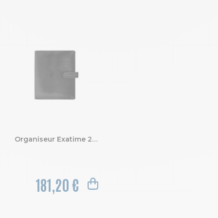
Organiseur Exatime 21 Napoli - cuir pleine fleur 19 x 23 cm Semainier Septembre 2026 à Décembre 2027 - 16 mois
181,20 €