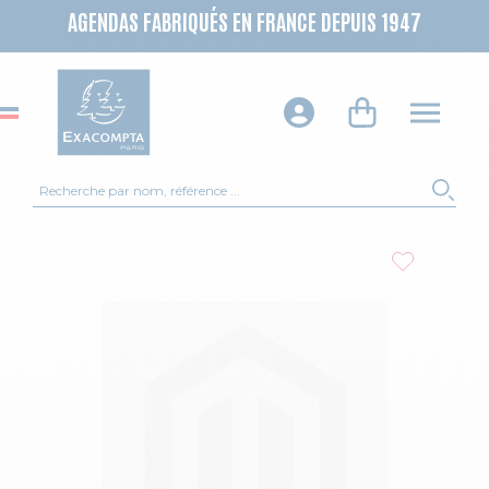
AGENDAS FABRIQUÉS EN FRANCE DEPUIS 1947
Recherche
REC
Skip to the end of the images gallery