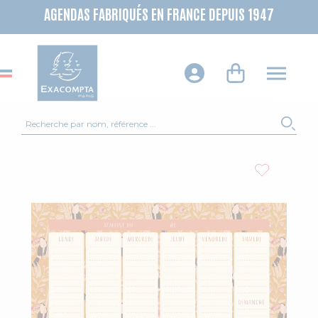
AGENDAS FABRIQUÉS EN FRANCE DEPUIS 1947
Recherche
REC
Skip to the end of the images gallery