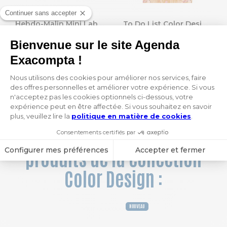
Hebdo-Malin Mini Labo 21 x 15 cm
To Do List Color Design 10 x 18 cm.
13,10 €
5,90 €
Vous aimerez aussi ces
produits de la collection
Color Design :
NOUVEAU