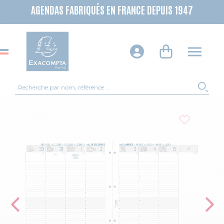
AGENDAS FABRIQUÉS EN FRANCE DEPUIS 1947
Recherche
REC
Skip to the end of the images gallery