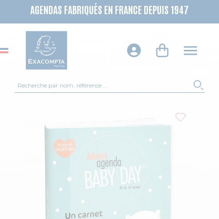
AGENDAS FABRIQUÉS EN FRANCE DEPUIS 1947
Recherche
REC
Skip to the end of the images gallery