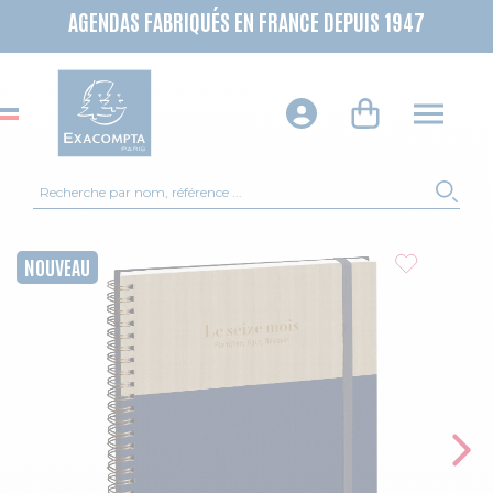
AGENDAS FABRIQUÉS EN FRANCE DEPUIS 1947
Recherche
REC
Skip to the end of the images gallery
NOUVEAU