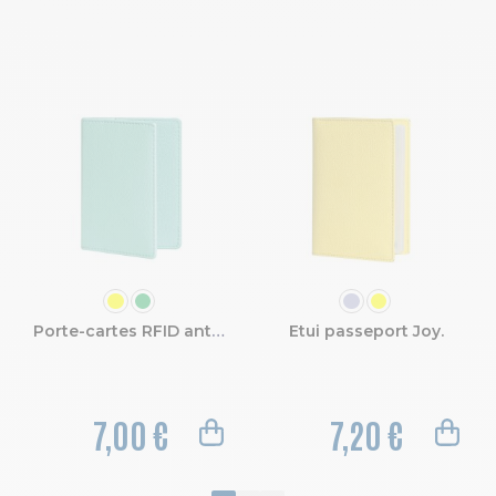
COULEUR
COULEUR
Porte-cartes RFID anti-piratage Joy.
Etui passeport Joy.
7,00 €
7,20 €