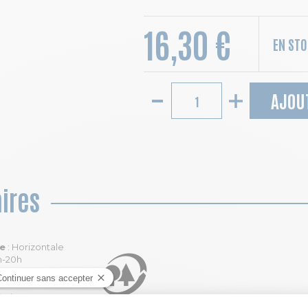
16,30 €
EN ST
AJOU
ires
le
: Horizontale
h-20h
dv
: Par heure
ie Adde
Carton