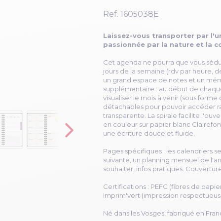
Ref.
1605038E
Laissez-vous transporter par l'u
passionnée par la nature et la c
Cet agenda ne pourra que vous séduire
jours de la semaine (rdv par heure, de
un grand espace de notes et un mémo 
supplémentaire : au début de chaque
visualiser le mois à venir (sous forme
détachables pour pouvoir accéder r
transparente. La spirale facilite l'ouv
en couleur sur papier blanc Clairefo
une écriture douce et fluide,
Pages spécifiques : les calendriers s
suivante, un planning mensuel de l'an
souhaiter, infos pratiques. Couvertur
Certifications : PEFC (fibres de papi
Imprim'vert (impression respectueus
Né dans les Vosges, fabriqué en Fran