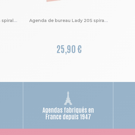
Agenda de bureau Lady 18S spiralé Sophie Adde 15 x 17 cm Semainier Janvier à Décembre 2027 Fleurs
Agenda de bureau Lady 20S spiralé Sophie Adde 15 x 21 cm Semainier Janvier à Décembre 2027 Fleurs
25,90 €
Agendas fabriqués en
n
France depuis 1947