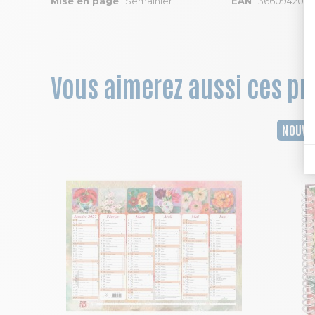
Mise en page
: Semainier
EAN
: 366094208
Vous aimerez aussi ces pro
NOUVE