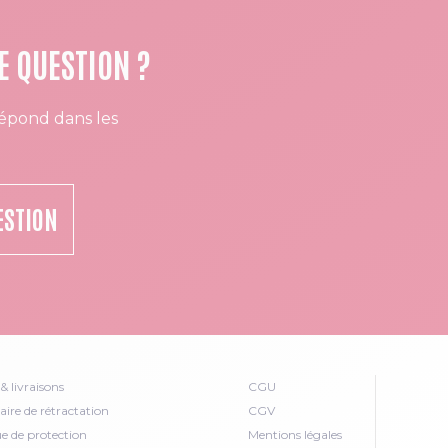
E QUESTION ?
épond dans les
ESTION
& livraisons
CGU
ire de rétractation
CGV
ue de protection
Mentions légales