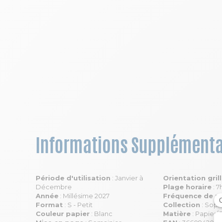
Informations Supplémenta
Période d'utilisation
: Janvier à
Orientation gril
Décembre
Plage horaire
: 7
Année
: Millésime 2027
Fréquence de r
Format
: S - Petit
Collection
: Soph
Couleur papier
: Blanc
Matière
: Papier/