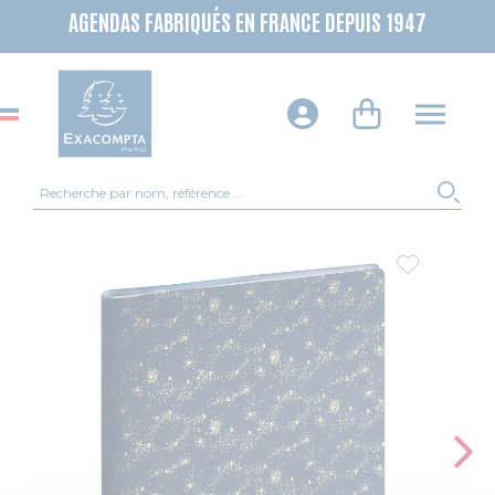
AGENDAS FABRIQUÉS EN FRANCE DEPUIS 1947
Recherche
REC
Skip to the end of the images gallery