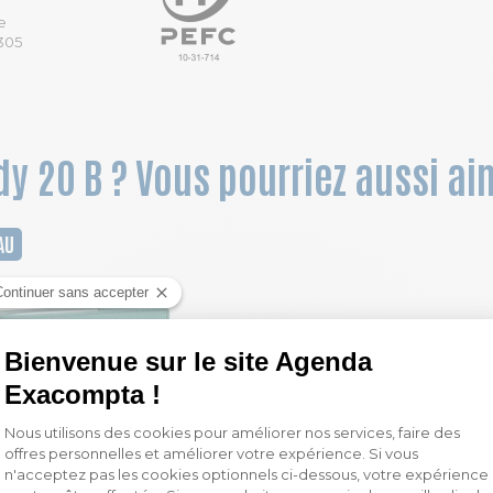
e
305
dy 20 B ? Vous pourriez aussi ai
AU