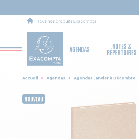
Tous nos produits Exacompta
NOTES &
AGENDAS
RÉPERTOIRES
Accueil
Agendas
Agendas Janvier à Décembre
Skip to the end of the images gallery
NOUVEAU