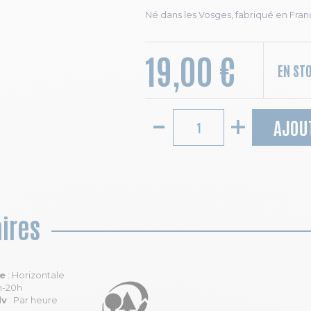
Né dans les Vosges, fabriqué en Fran
19,00 €
EN ST
AJOU
ires
le
: Horizontale
h-20h
dv
: Par heure