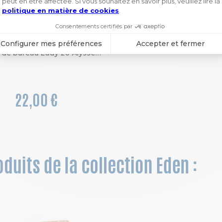
Agenda de bureau Lady 20 Alysse 15 x 21 cm Semainier Janvier à Décembre 2027
22,00 €
duits de la collection Eden :