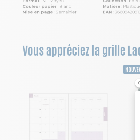
Format
: M - Moyen
Collection
: Eden
Couleur papier
: Blanc
Matière
: Plastiqu
Mise en page
: Semainier
EAN
: 3660942091
Vous appréciez la grille La
NOUVE