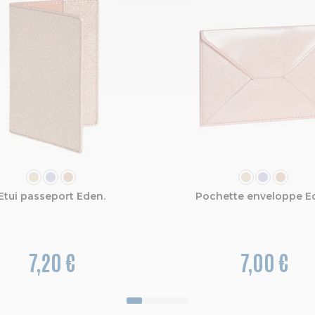
COULEUR
COULEUR
Etui passeport Eden.
Pochette enveloppe E
7,20 €
7,00 €